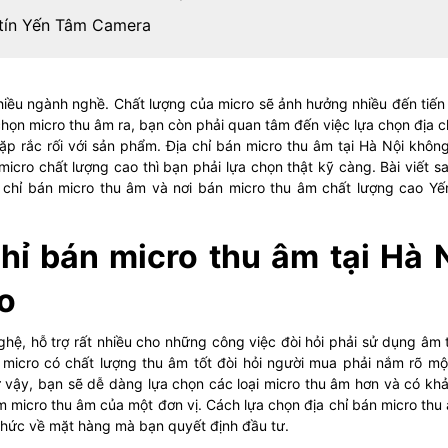
y tín Yến Tâm Camera
 nhiều ngành nghề. Chất lượng của micro sẽ ảnh hưởng nhiều đến tiến
chọn micro thu âm ra, bạn còn phải quan tâm đến việc lựa chọn địa c
p rắc rối với sản phẩm. Địa chỉ bán micro thu âm tại Hà Nội không
icro chất lượng cao thì bạn phải lựa chọn thật kỹ càng. Bài viết s
a chỉ bán micro thu âm và nơi bán micro thu âm chất lượng cao Y
hỉ bán micro thu âm tại Hà 
ao
ghệ, hỗ trợ rất nhiều cho những công việc đòi hỏi phải sử dụng âm 
 micro có chất lượng thu âm tốt đòi hỏi người mua phải nắm rõ mộ
 vậy, bạn sẽ dễ dàng lựa chọn các loại micro thu âm hơn và có kh
 micro thu âm của một đơn vị. Cách lựa chọn địa chỉ bán micro thu 
n thức về mặt hàng mà bạn quyết định đầu tư.