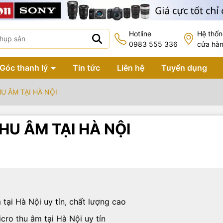
Hotline
Hệ thố
0983 555 336
cửa hà
Góc thanh lý
Tin tức
Liên hệ
Tuyển dụng
U ÂM TẠI HÀ NỘI
HU ÂM TẠI HÀ NỘI
tại Hà Nội uy tín, chất lượng cao
icro thu âm tại Hà Nội uy tín