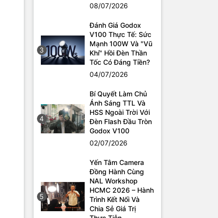
08/07/2026
Đánh Giá Godox
V100 Thực Tế: Sức
Mạnh 100W Và "Vũ
3
Khí" Hồi Đèn Thần
Tốc Có Đáng Tiền?
04/07/2026
Bí Quyết Làm Chủ
Ánh Sáng TTL Và
HSS Ngoài Trời Với
4
Đèn Flash Đầu Tròn
Godox V100
02/07/2026
Yến Tâm Camera
Đồng Hành Cùng
NAL Workshop
HCMC 2026 – Hành
5
Trình Kết Nối Và
Chia Sẻ Giá Trị
Thực Tiễn