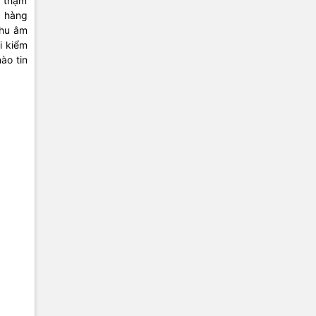
à thậm
à hàng
thu âm
i kiểm
ào tin