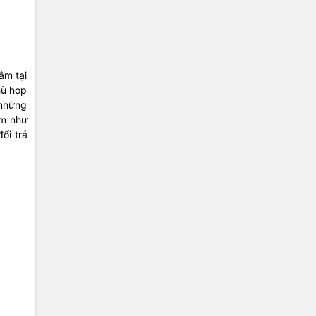
âm tại
hù hợp
 những
ểm như
ổi trả