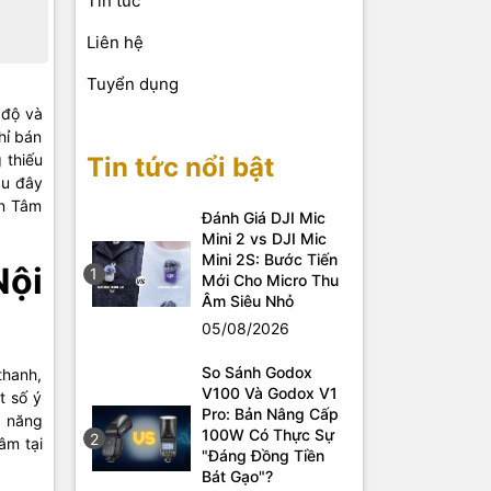
Tin tức
Liên hệ
Tuyển dụng
 độ và
hỉ bán
 thiếu
Tin tức nổi bật
au đây
ến Tâm
Đánh Giá DJI Mic
Mini 2 vs DJI Mic
Mini 2S: Bước Tiến
Nội
1
Mới Cho Micro Thu
Âm Siêu Nhỏ
05/08/2026
So Sánh Godox
thanh,
V100 Và Godox V1
t số ý
Pro: Bản Nâng Cấp
ả năng
100W Có Thực Sự
2
âm tại
"Đáng Đồng Tiền
Bát Gạo"?