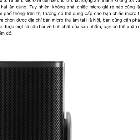
tư rẻ tiền. Micro rẻ tiền sẽ cho ra chất lượng âm thanh không tốt v
i hai lần dùng. Tuy nhiên, không phải chiếc micro giá rẻ nào cũng l
 phổ thông trên thị trường có thể cung cấp cho bạn chiếc micro 
ựa chọn được địa chỉ bán micro thu âm tại Hà Nội, bạn cũng cần phả
ời được một số câu hỏi về tính chất của sản phẩm, bạn có thể phần n
iểm đó.