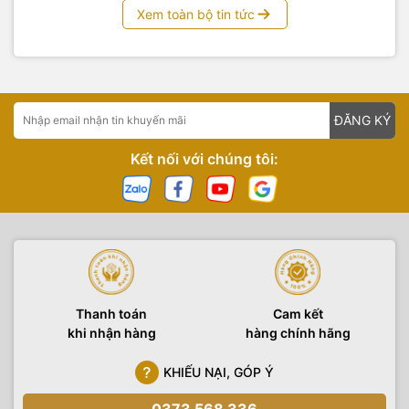
Xem toàn bộ tin tức
ĐĂNG KÝ
Kết nối với chúng tôi:
Thanh toán
Cam kết
khi nhận hàng
hàng chính hãng
KHIẾU NẠI, GÓP Ý
0373 568 336