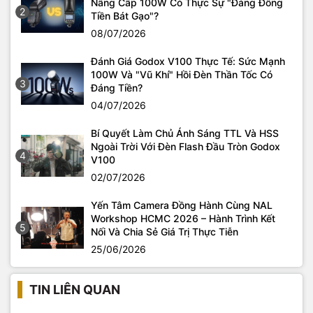
Nâng Cấp 100W Có Thực Sự "Đáng Đồng
2
Tiền Bát Gạo"?
08/07/2026
Đánh Giá Godox V100 Thực Tế: Sức Mạnh
100W Và "Vũ Khí" Hồi Đèn Thần Tốc Có
3
Đáng Tiền?
04/07/2026
Bí Quyết Làm Chủ Ánh Sáng TTL Và HSS
Ngoài Trời Với Đèn Flash Đầu Tròn Godox
4
V100
02/07/2026
Yến Tâm Camera Đồng Hành Cùng NAL
Workshop HCMC 2026 – Hành Trình Kết
5
Nối Và Chia Sẻ Giá Trị Thực Tiễn
25/06/2026
TIN LIÊN QUAN