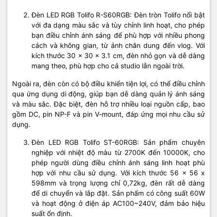
Đèn LED RGB Tolifo R-S60RGB: Đèn tròn Tolifo nổi bật
với đa dạng màu sắc và tùy chỉnh linh hoạt, cho phép
bạn điều chỉnh ánh sáng để phù hợp với nhiều phong
cách và không gian, từ ảnh chân dung đến vlog. Với
kích thước 30 x 30 x 3.1 cm, đèn nhỏ gọn và dễ dàng
mang theo, phù hợp cho cả studio lẫn ngoài trời.
Ngoài ra, đèn còn có bộ điều khiển tiện lợi, có thể điều chỉnh
qua ứng dụng di động, giúp bạn dễ dàng quản lý ánh sáng
và màu sắc. Đặc biệt, đèn hỗ trợ nhiều loại nguồn cấp, bao
gồm DC, pin NP-F và pin V-mount, đáp ứng mọi nhu cầu sử
dụng.
Đèn LED RGB Tolifo ST-60RGB: Sản phẩm chuyên
nghiệp với nhiệt độ màu từ 2700K đến 10000K, cho
phép người dùng điều chỉnh ánh sáng linh hoạt phù
hợp với nhu cầu sử dụng. Với kích thước 56 x 56 x
598mm và trọng lượng chỉ 0,72kg, đèn rất dễ dàng
để di chuyển và lắp đặt. Sản phẩm có công suất 60W
và hoạt động ở điện áp AC100~240V, đảm bảo hiệu
suất ổn định.