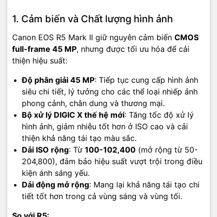
1. Cảm biến và Chất lượng hình ảnh
Canon EOS R5 Mark II giữ nguyên cảm biến
CMOS
full-frame 45 MP
, nhưng được tối ưu hóa để cải
thiện hiệu suất:
Độ phân giải 45 MP
: Tiếp tục cung cấp hình ảnh
siêu chi tiết, lý tưởng cho các thể loại nhiếp ảnh
phong cảnh, chân dung và thương mại.
Bộ xử lý DIGIC X thế hệ mới
: Tăng tốc độ xử lý
hình ảnh, giảm nhiễu tốt hơn ở ISO cao và cải
thiện khả năng tái tạo màu sắc.
Dải ISO rộng
: Từ
100-102,400
(mở rộng từ 50-
204,800), đảm bảo hiệu suất vượt trội trong điều
kiện ánh sáng yếu.
Dải động mở rộng
: Mang lại khả năng tái tạo chi
tiết tốt hơn trong cả vùng sáng và vùng tối.
So với R5: