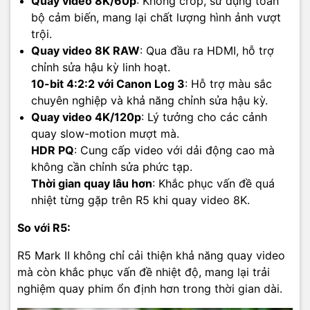
Quay video 8K/60p
: Không crop, sử dụng toàn
bộ cảm biến, mang lại chất lượng hình ảnh vượt
trội.
Quay video 8K RAW
: Qua đầu ra HDMI, hỗ trợ
chỉnh sửa hậu kỳ linh hoạt.
10-bit 4:2:2 với Canon Log 3
: Hỗ trợ màu sắc
chuyên nghiệp và khả năng chỉnh sửa hậu kỳ.
Quay video 4K/120p
: Lý tưởng cho các cảnh
quay slow-motion mượt mà.
HDR PQ
: Cung cấp video với dải động cao mà
không cần chỉnh sửa phức tạp.
Thời gian quay lâu hơn
: Khắc phục vấn đề quá
nhiệt từng gặp trên R5 khi quay video 8K.
So với R5:
R5 Mark II không chỉ cải thiện khả năng quay video
mà còn khắc phục vấn đề nhiệt độ, mang lại trải
nghiệm quay phim ổn định hơn trong thời gian dài.