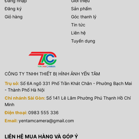
Đăng nhập
Giới thiệu
Đăng ký
Sản phẩm
Giỏ hàng
Góc thanh lý
Tin tức
Liên hệ
Tuyển dụng
CÔNG TY TNHH THIẾT BỊ HÌNH ẢNH YẾN TÂM
Trụ sở:
Số 6A ngõ 331 Phố Trần Khát Chân - Phường Bạch Mai
- Thành Phố Hà Nội
Chi nhánh Sài Gòn:
Số 141 Lê Lâm Phường Phú Thạnh Hồ Chí
Minh
Điện thoại:
0983 555 336
Email:
yentamcamera@gmail.com
LIÊN HỆ MUA HÀNG VÀ GÓP Ý