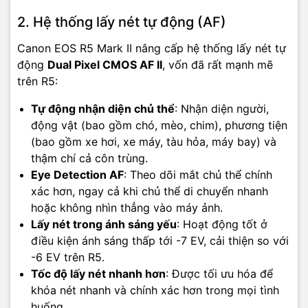
2. Hệ thống lấy nét tự động (AF)
Canon EOS R5 Mark II nâng cấp hệ thống lấy nét tự
động
Dual Pixel CMOS AF II
, vốn đã rất mạnh mẽ
trên R5:
Tự động nhận diện chủ thể
: Nhận diện người,
động vật (bao gồm chó, mèo, chim), phương tiện
(bao gồm xe hơi, xe máy, tàu hỏa, máy bay) và
thậm chí cả côn trùng.
Eye Detection AF
: Theo dõi mắt chủ thể chính
xác hơn, ngay cả khi chủ thể di chuyển nhanh
hoặc không nhìn thẳng vào máy ảnh.
Lấy nét trong ánh sáng yếu
: Hoạt động tốt ở
điều kiện ánh sáng thấp tới -7 EV, cải thiện so với
-6 EV trên R5.
Tốc độ lấy nét nhanh hơn
: Được tối ưu hóa để
khóa nét nhanh và chính xác hơn trong mọi tình
huống.