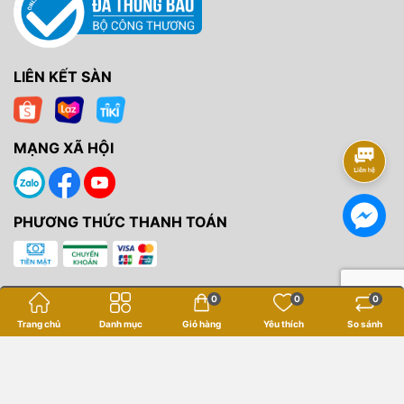
LIÊN KẾT SÀN
MẠNG XÃ HỘI
PHƯƠNG THỨC THANH TOÁN
0
0
0
Trang chủ
Danh mục
Giỏ hàng
Yêu thích
So sánh
Bản quyền thuộc về
Yến Tâm Camera
.
Cung cấp bởi
Sapo