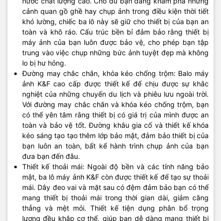
nước chất lượng cao. Cho dù bạn đang khám phá những
cảnh quan gồ ghề hay chụp ảnh trong điều kiện thời tiết
khó lường, chiếc ba lô này sẽ giữ cho thiết bị của bạn an
toàn và khô ráo. Cấu trúc bền bỉ đảm bảo rằng thiết bị
máy ảnh của bạn luôn được bảo vệ, cho phép bạn tập
trung vào việc chụp những bức ảnh tuyệt đẹp mà không
lo bị hư hỏng.
Đường may chắc chắn, khóa kéo chống trộm: Balo máy
ảnh K&F cao cấp được thiết kế để chịu được sự khắc
nghiệt của những chuyến du lịch và phiêu lưu ngoài trời.
Với đường may chắc chắn và khóa kéo chống trộm, bạn
có thể yên tâm rằng thiết bị có giá trị của mình được an
toàn và bảo vệ tốt. Đường khâu gia cố và thiết kế khóa
kéo sáng tạo tạo thêm lớp bảo mật, đảm bảo thiết bị của
bạn luôn an toàn, bất kể hành trình chụp ảnh của bạn
đưa bạn đến đâu.
Thiết kế thoải mái: Ngoài độ bền và các tính năng bảo
mật, ba lô máy ảnh K&F còn được thiết kế để tạo sự thoải
mái. Dây đeo vai và mặt sau có đệm đảm bảo bạn có thể
mang thiết bị thoải mái trong thời gian dài, giảm căng
thẳng và mệt mỏi. Thiết kế tiện dụng phân bổ trọng
lượng đều khắp cơ thể, giúp bạn dễ dàng mang thiết bị