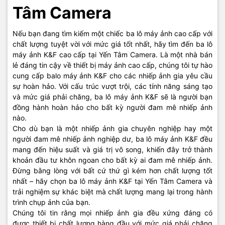
Tâm Camera
Nếu bạn đang tìm kiếm một chiếc ba lô máy ảnh cao cấp với
chất lượng tuyệt vời với mức giá tốt nhất, hãy tìm đến ba lô
máy ảnh K&F cao cấp tại Yến Tâm Camera. Là một nhà bán
lẻ đáng tin cậy về thiết bị máy ảnh cao cấp, chúng tôi tự hào
cung cấp balo máy ảnh K&F cho các nhiếp ảnh gia yêu cầu
sự hoàn hảo. Với cấu trúc vượt trội, các tính năng sáng tạo
và mức giá phải chăng, ba lô máy ảnh K&F sẽ là người bạn
đồng hành hoàn hảo cho bất kỳ người đam mê nhiếp ảnh
nào.
Cho dù bạn là một nhiếp ảnh gia chuyên nghiệp hay một
người đam mê nhiếp ảnh nghiệp dư, ba lô máy ảnh K&F đều
mang đến hiệu suất và giá trị vô song, khiến đây trở thành
khoản đầu tư khôn ngoan cho bất kỳ ai đam mê nhiếp ảnh.
Đừng bằng lòng với bất cứ thứ gì kém hơn chất lượng tốt
nhất – hãy chọn ba lô máy ảnh K&F tại Yến Tâm Camera và
trải nghiệm sự khác biệt mà chất lượng mang lại trong hành
trình chụp ảnh của bạn.
Chúng tôi tin rằng mọi nhiếp ảnh gia đều xứng đáng có
được thiết bị chất lượng hàng đầu với mức giá phải chăng