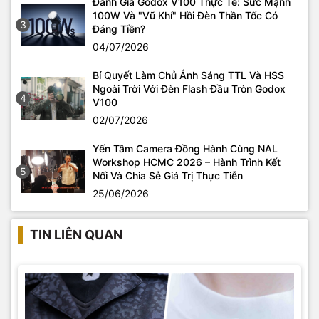
Đánh Giá Godox V100 Thực Tế: Sức Mạnh
100W Và "Vũ Khí" Hồi Đèn Thần Tốc Có
3
Đáng Tiền?
04/07/2026
Bí Quyết Làm Chủ Ánh Sáng TTL Và HSS
Ngoài Trời Với Đèn Flash Đầu Tròn Godox
4
V100
02/07/2026
Yến Tâm Camera Đồng Hành Cùng NAL
Workshop HCMC 2026 – Hành Trình Kết
5
Nối Và Chia Sẻ Giá Trị Thực Tiễn
25/06/2026
TIN LIÊN QUAN