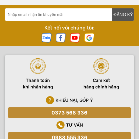
ĐĂNG KÝ
Kết nối với chúng tôi:
Thanh toán
Cam kết
khi nhận hàng
hàng chính hãng
KHIẾU NẠI, GÓP Ý
0373 568 336
TƯ VẤN
0983 555 336