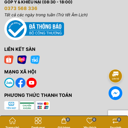
GÓP Ý & KHIẾU NẠI (08:30 - 18:00)
0373 568 336
Tất cả các ngày trong tuần (Trừ tết Âm Lịch)
LIÊN KẾT SÀN
MẠNG XÃ HỘI
PHƯƠNG THỨC THANH TOÁN
0
0
0
Trang chủ
Danh mục
Giỏ hàng
Yêu thích
So sánh